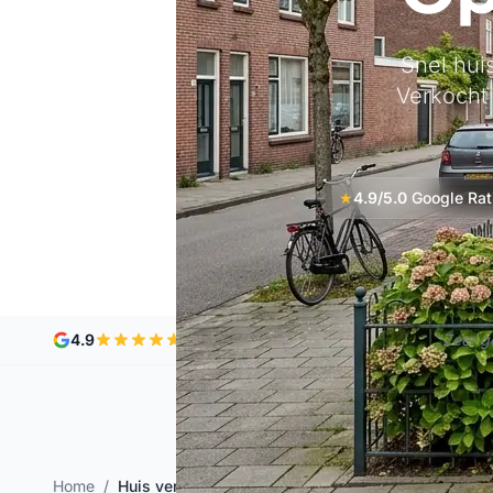
Snel hui
Verkocht
★
4.9/5.0
Google Rat
4.9
|
Google Reviews
"Zeer g
Home
/
Huis verkopen maastricht