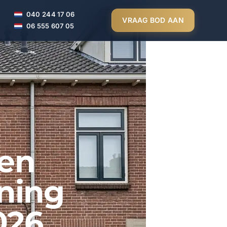
040 244 17 06
VRAAG BOD AAN
06 555 607 05
pen
ning
026