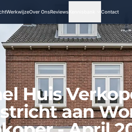
cht
Werkwijze
Over Ons
Reviews
Kennisbank
Contact
el Huis Verko
stricht aan Wo
koper - April 2