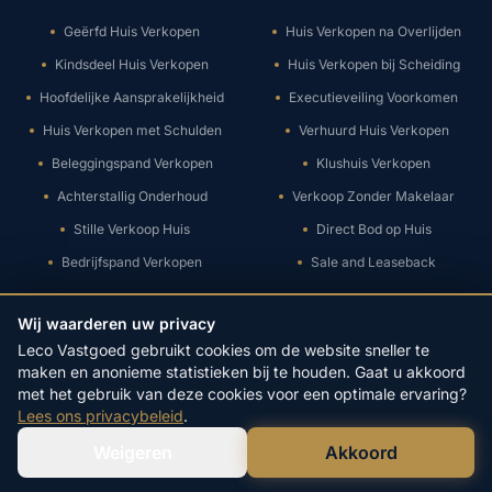
Geërfd Huis Verkopen
Huis Verkopen na Overlijden
Kindsdeel Huis Verkopen
Huis Verkopen bij Scheiding
Hoofdelijke Aansprakelijkheid
Executieveiling Voorkomen
Huis Verkopen met Schulden
Verhuurd Huis Verkopen
Beleggingspand Verkopen
Klushuis Verkopen
Achterstallig Onderhoud
Verkoop Zonder Makelaar
Stille Verkoop Huis
Direct Bod op Huis
Bedrijfspand Verkopen
Sale and Leaseback
Wij waarderen uw privacy
© 2026 Leco Vastgoed B.V. - Alle rechten voorbehouden.
Leco Vastgoed gebruikt cookies om de website sneller te
Privacy
|
Algemene Voorwaarden
maken en anonieme statistieken bij te houden. Gaat u akkoord
met het gebruik van deze cookies voor een optimale ervaring?
Lees ons privacybeleid
.
Weigeren
Akkoord
Verstuur WhatsApp
Bel Ons Direct