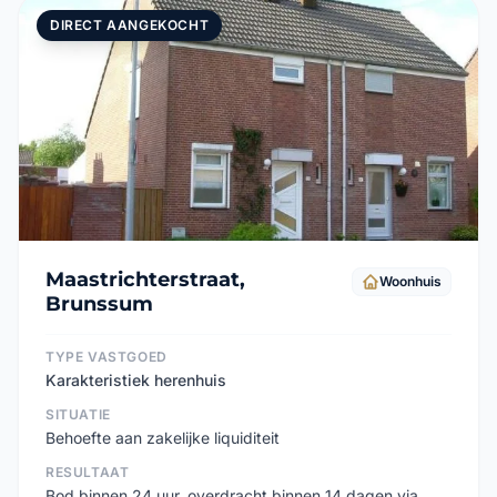
DIRECT AANGEKOCHT
Maastrichterstraat,
Woonhuis
Brunssum
TYPE VASTGOED
Karakteristiek herenhuis
SITUATIE
Behoefte aan zakelijke liquiditeit
RESULTAAT
Bod binnen 24 uur, overdracht binnen 14 dagen via