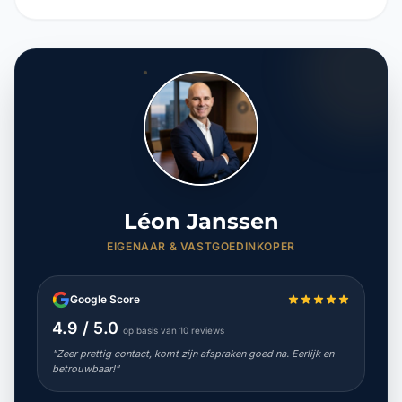
Léon Janssen
EIGENAAR & VASTGOEDINKOPER
Google Score
4.9 / 5.0
op basis van 10 reviews
"Zeer prettig contact, komt zijn afspraken goed na. Eerlijk en
betrouwbaar!"