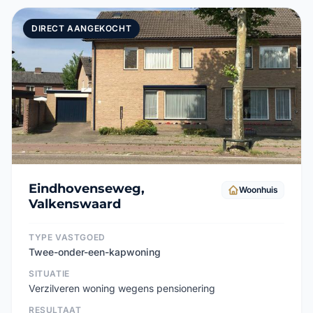
DIRECT AANGEKOCHT
Eindhovenseweg,
Woonhuis
Valkenswaard
TYPE VASTGOED
Twee-onder-een-kapwoning
SITUATIE
Verzilveren woning wegens pensionering
RESULTAAT