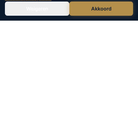
Weigeren
Akkoord
Verstuur WhatsApp
Bel Ons Direct
Leco Vastgoed is een geregistreerde
handelsnaam van Lefen B.V.
KvK: 73708879
040 - 244 17 06
06 - 555 607 05