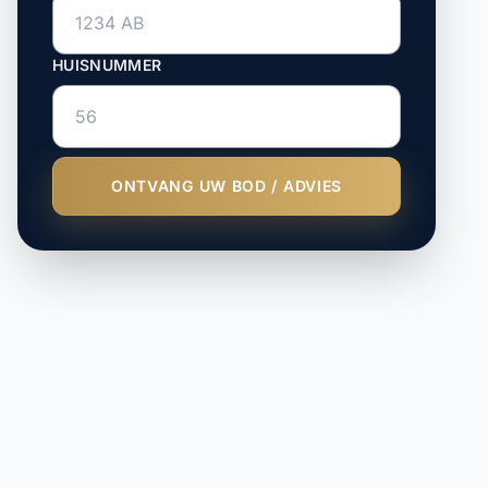
HUISNUMMER
ONTVANG UW BOD / ADVIES