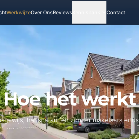
cht
Werkwijze
Over Ons
Reviews
Kennisbank
Contact
Hoe het werkt
psgewijs, transparant en zonder makelaars ertus