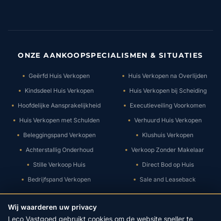
ONZE AANKOOPSPECIALISMEN & SITUATIES
Geërfd Huis Verkopen
Huis Verkopen na Overlijden
Kindsdeel Huis Verkopen
Huis Verkopen bij Scheiding
Hoofdelijke Aansprakelijkheid
Executieveiling Voorkomen
Huis Verkopen met Schulden
Verhuurd Huis Verkopen
Beleggingspand Verkopen
Klushuis Verkopen
Achterstallig Onderhoud
Verkoop Zonder Makelaar
Stille Verkoop Huis
Direct Bod op Huis
Bedrijfspand Verkopen
Sale and Leaseback
Wij waarderen uw privacy
© 2026 Leco Vastgoed B.V. - Alle rechten voorbehouden.
Leco Vastgoed gebruikt cookies om de website sneller te