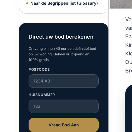
Naar de Begrippenlijst (Glossary)
Vo
va
Pa
Direct uw bod berekenen
Ki
Ontvang binnen 48 uur een definitief bod
Kl
op uw woning. Geheel vrijblijvend en
100% gratis.
Ou
POSTCODE
Br
HUISNUMMER
Vraag Bod Aan