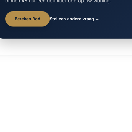
binnen 48 uur een definitief bod op uw woning.
Bereken Bod
Stel een andere vraag →