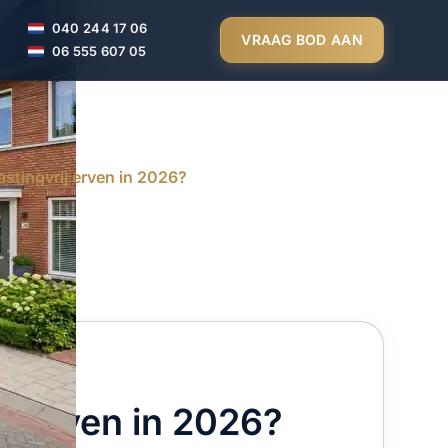
040 244 17 06
VRAAG BOD AAN
06 555 607 05
astingvrij erven in 2026?
ij erven in 2026?