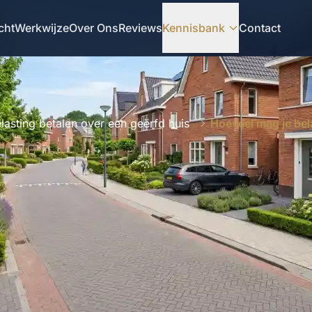
cht
Werkwijze
Over Ons
Reviews
Kennisbank
Contact
lasting betalen over een geërfd huis
Hoeveel mag je bel
ELGESTELDE VRAAG
•
BELASTING BETALEN OVER EEN GEËRFD HUIS
oeveel mag je belastingvr