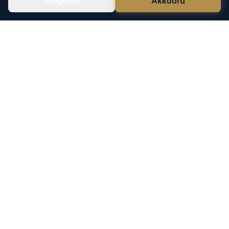
Weigeren
Akkoord
Verstuur WhatsApp
Bel Ons Direct
Leco Vastgoed is een geregistreerde
handelsnaam van Lefen B.V.
KvK: 73708879
040 - 244 17 06
06 - 555 607 05
Merendreef 2
5553 CD Valkenswaard