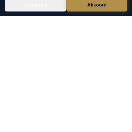
Weigeren
Akkoord
Verstuur WhatsApp
Bel Ons Direct
Leco Vastgoed is een geregistreerde
handelsnaam van Lefen B.V.
KvK: 73708879
040 - 244 17 06
06 - 555 607 05
Merendreef 2