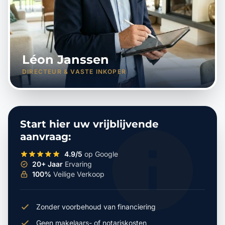
Léon Janssen
DIRECTEUR & VASTE INKOPER
Start hier uw vrijblijvende
aanvraag:
4.9/5
op Google
20+ Jaar
Ervaring
100%
Veilige Verkoop
Zonder voorbehoud van financiering
Geen makelaars- of notariskosten