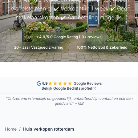
de snelste manier ✔️ Verkocht in 1 week ✔️ Geen
makelaarskosten ✔️ Aanbetaling mogelijk!
★
4.9/5.0
Google Rating (10+ reviews)
✓
20+ Jaar
Vastgoed Ervaring
✓
100%
Netto Bod & Zekerheid
4.9
|
Google Reviews
Bekijk Google Bedrijfsprofiel
"Ontzettend vriendelijk en goudeerlijk, ontzettend fijn contact en ook een
goed hart!" – MB
Home
/
Huis verkopen rotterdam