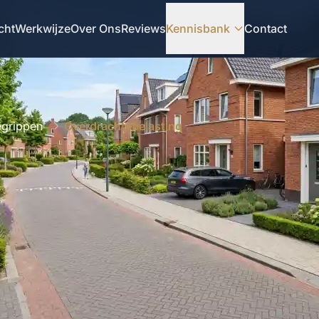
cht
Werkwijze
Over Ons
Reviews
Kennisbank
Contact
egrippen
Overdrachtsbelasting
STGOED BEGRIP
•
GROEP O
Betekenis van