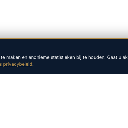
te maken en anonieme statistieken bij te houden. Gaat u a
s privacybeleid
.
T NAAR
HANDIGE LINKS