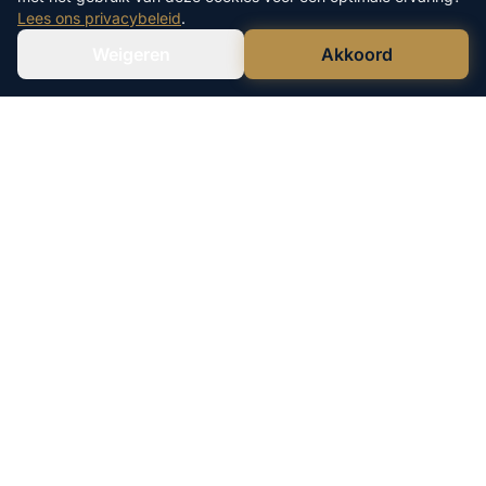
Lees ons privacybeleid
.
Weigeren
Akkoord
Verstuur WhatsApp
Bel Ons Direct
Leco Vastgoed is een geregistreerde
handelsnaam van Lefen B.V.
KvK: 73708879
040 - 244 17 06
06 - 555 607 05