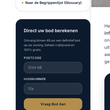
e
Naar de Begrippenlijst (Glossary)
He
Direct uw bod berekenen
in
on
Ontvang binnen 48 uur een definitief bod
op uw woning. Geheel vrijblijvend en
ui
100% gratis.
aa
POSTCODE
ge
HUISNUMMER
Vraag Bod Aan