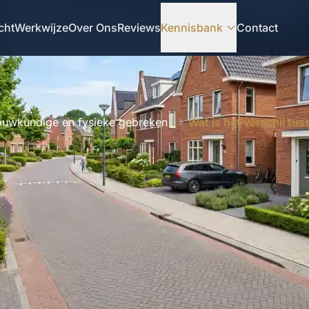
cht
Werkwijze
Over Ons
Reviews
Kennisbank
Contact
uwkundige en fysieke gebreken
Wat is het verschil tu
ELGESTELDE VRAAG
•
BOUWKUNDIGE EN FYSIEKE GEBREKEN
at is het verschil tussen 