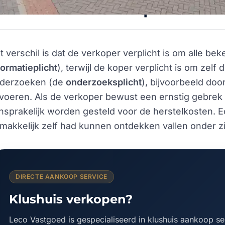
n de onderzoeksplicht?
t verschil is dat de verkoper verplicht is om alle b
formatieplicht
), terwijl de koper verplicht is om zelf
derzoeken (de
onderzoeksplicht
), bijvoorbeeld do
tvoeren. Als de verkoper bewust een ernstig gebrek v
nsprakelijk worden gesteld voor de herstelkosten. E
makkelijk zelf had kunnen ontdekken vallen onder zij
DIRECTE AANKOOP SERVICE
Klushuis verkopen?
Leco Vastgoed is gespecialiseerd in klushuis aankoop se