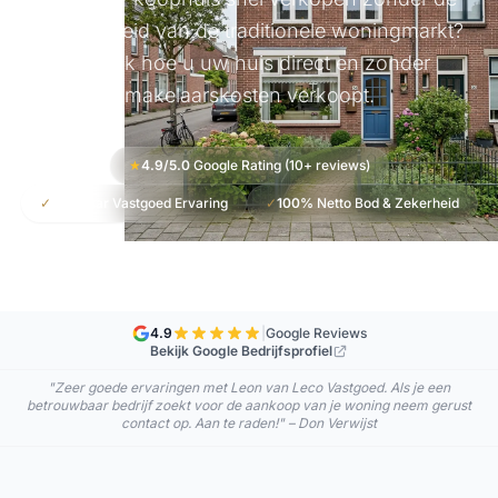
onzekerheid van de traditionele woningmarkt?
Ontdek hoe u uw huis direct en zonder
makelaarskosten verkoopt.
★
4.9/5.0
Google Rating (10+ reviews)
✓
20+ Jaar
Vastgoed Ervaring
✓
100%
Netto Bod & Zekerheid
4.9
|
Google Reviews
Bekijk Google Bedrijfsprofiel
"Ontzettend vriendelijk en goudeerlijk, ontzettend fijn contact en ook een
goed hart!" – MB
Home
/
Koophuis verkopen