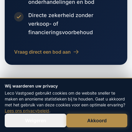
onderhandelingen en bod
Directe zekerheid zonder
verkoop- of
financieringsvoorbehoud
Vraag direct een bod aan
Wij waarderen uw privacy
Leco Vastgoed gebruikt cookies om de website sneller te
maken en anonieme statistieken bij te houden. Gaat u akkoord
VORIGE WOONPLAATS
met het gebruik van deze cookies voor een optimale ervaring?
Grijssloot
Lees ons privacybeleid
.
Weigeren
Akkoord
Verstuur WhatsApp
Bel Ons Direct
VOLGENDE WOONPLAATS
Groot Maarslag