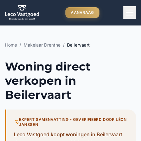
Ga direct naar inhoud
AANVRAAG
Home
/
Makelaar Drenthe
/
Beilervaart
Woning direct
verkopen in
Beilervaart
EXPERT SAMENVATTING • GEVERIFIEERD DOOR LÉON
JANSSEN
Leco Vastgoed koopt woningen in Beilervaart