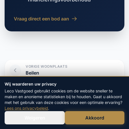
Vraag direct een bod aan
VORIGE WOONPLAATS
Beilen
Wij waarderen uw privacy
VOLGENDE WOONPLAATS
Leco Vastgoed gebruikt cookies om de website sneller te
Benderse
maken en anonieme statistieken bij te houden. Gaat u akkoord
met het gebruik van deze cookies voor een optimale ervaring?
Lees ons privacybeleid
.
Weigeren
Akkoord
Verstuur WhatsApp
Bel Ons Direct
Start hier uw vrijblijvende