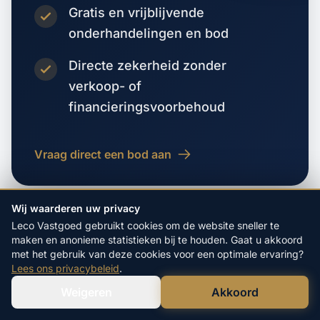
Gratis en vrijblijvende
onderhandelingen en bod
Directe zekerheid zonder
verkoop- of
financieringsvoorbehoud
Vraag direct een bod aan
Wij waarderen uw privacy
Leco Vastgoed gebruikt cookies om de website sneller te
maken en anonieme statistieken bij te houden. Gaat u akkoord
met het gebruik van deze cookies voor een optimale ervaring?
Lees ons privacybeleid
.
VORIGE WOONPLAATS
Berghuizen
Weigeren
Akkoord
Verstuur WhatsApp
Bel Ons Direct