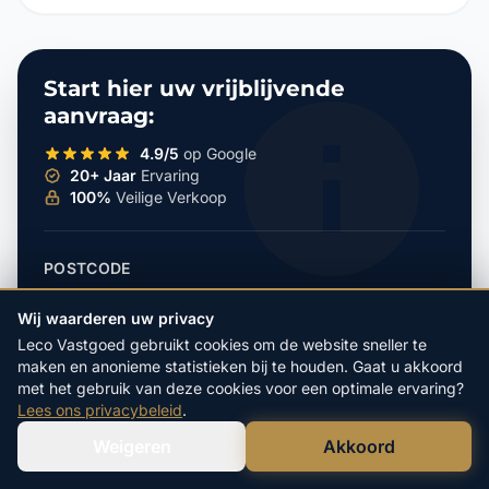
Start hier uw vrijblijvende
aanvraag:
4.9/5
op Google
20+ Jaar
Ervaring
100%
Veilige Verkoop
POSTCODE
Wij waarderen uw privacy
Leco Vastgoed gebruikt cookies om de website sneller te
HUISNUMMER
maken en anonieme statistieken bij te houden. Gaat u akkoord
met het gebruik van deze cookies voor een optimale ervaring?
Lees ons privacybeleid
.
Weigeren
Akkoord
Verstuur WhatsApp
Bel Ons Direct
ONTVANG UW BOD / ADVIES