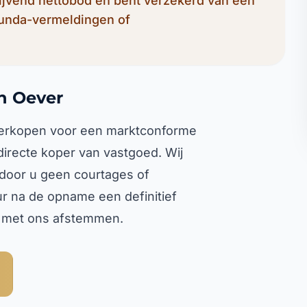
lijvend nettobod en bent verzekerd van een
Funda-vermeldingen of
n Oever
 verkopen voor een marktconforme
 directe koper van vastgoed. Wij
rdoor u geen courtages of
ur na de opname een definitief
l met ons afstemmen.