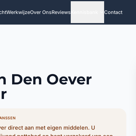
cht
Werkwijze
Over Ons
Reviews
Kennisbank
Contact
in Den Oever
r
JANSSEN
r direct aan met eigen middelen. U