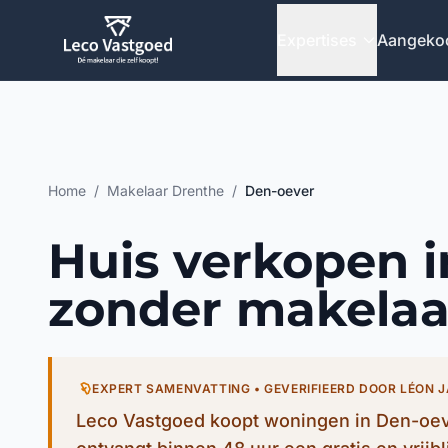
Ga direct naar inhoud
Expertises
Aangeko
Home
/
Makelaar Drenthe
/
Den-oever
Huis verkopen 
zonder makelaa
EXPERT SAMENVATTING • GEVERIFIEERD DOOR LÉON 
Leco Vastgoed koopt woningen in Den-oeve