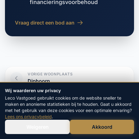
financieringsvoorbehoud
Vraag direct een bod aan
VORIGE WOONPLAATS
Diphoorn
Wij waarderen uw privacy
Leco Vastgoed gebruikt cookies om de website sneller te
VOLGENDE WOONPLAATS
maken en anonieme statistieken bij te houden. Gaat u akkoord
Donderen
met het gebruik van deze cookies voor een optimale ervaring?
Lees ons privacybeleid
.
Weigeren
Akkoord
Verstuur WhatsApp
Bel Ons Direct
Start hier uw vrijblijvende