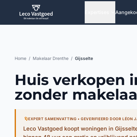
Ga direct naar inhoud
Expertises
Aangeko
Home
/
Makelaar Drenthe
/
Gijsselte
Huis verkopen in
zonder makelaa
EXPERT SAMENVATTING • GEVERIFIEERD DOOR LÉON 
Leco Vastgoed koopt woningen in Gijsselte