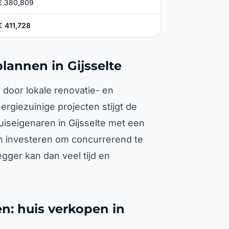
€ 380,809
€ 411,728
annen in Gijsselte
 door lokale renovatie- en
rgiezuinige projecten stijgt de
iseigenaren in Gijsselte met een
n investeren om concurrerend te
gger kan dan veel tijd en
n: huis verkopen in