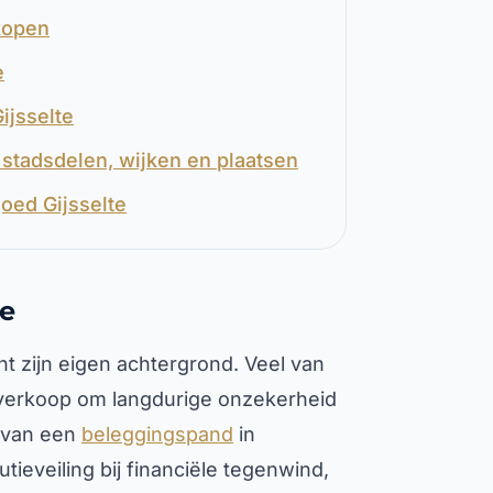
rkopen
e
ijsselte
stadsdelen, wijken en plaatsen
oed Gijsselte
te
ent zijn eigen achtergrond. Veel van
 verkoop om langdurige onzekerheid
n van een
beleggingspand
in
ieveiling bij financiële tegenwind,