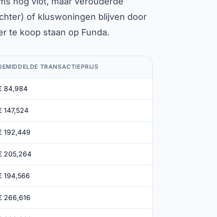
oms nog vlot, maar verouderde
chter) of kluswoningen blijven door
er te koop staan op Funda.
GEMIDDELDE TRANSACTIEPRIJS
€ 84,984
€ 147,524
€ 192,449
€ 205,264
€ 194,566
€ 266,616