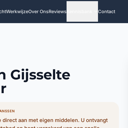
cht
Werkwijze
Over Ons
Reviews
Kennisbank
Contact
 Gijsselte
r
JANSSEN
 direct aan met eigen middelen. U ontvangt