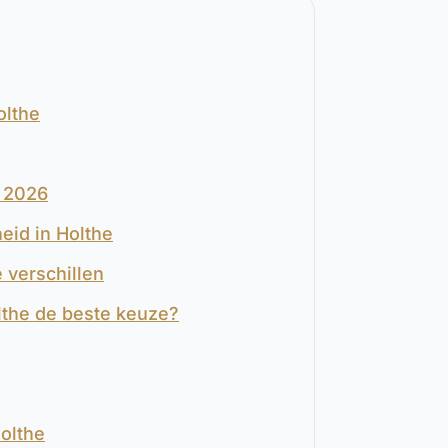
olthe
n 2026
eid in Holthe
 verschillen
lthe de beste keuze?
olthe