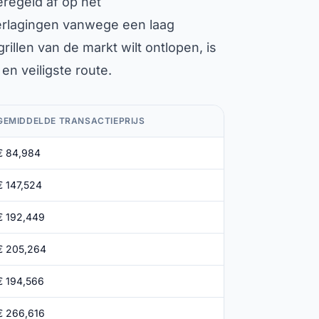
regeld af op het
verlagingen vanwege een laag
grillen van de markt wilt ontlopen, is
en veiligste route.
GEMIDDELDE TRANSACTIEPRIJS
€ 84,984
€ 147,524
€ 192,449
€ 205,264
€ 194,566
€ 266,616