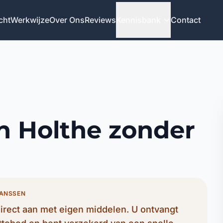
cht
Werkwijze
Over Ons
Reviews
Kennisbank
Contact
n Holthe zonder
JANSSEN
irect aan met eigen middelen. U ontvangt