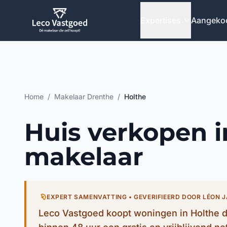
Ga direct naar inhoud
Expertises
Aangeko
Home
/
Makelaar Drenthe
/
Holthe
Huis verkopen i
makelaar
EXPERT SAMENVATTING • GEVERIFIEERD DOOR LÉON 
Leco Vastgoed koopt woningen in Holthe d