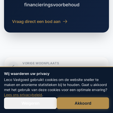
financieringsvoorbehoud
Vraag direct een bod aan
VORIGE WOONPLAATS
Holtinge
Wij waarderen uw privacy
Leco Vastgoed gebruikt cookies om de website sneller te
VOLGENDE WOONPLAATS
maken en anonieme statistieken bij te houden. Gaat u akkoord
Hoogehaar
met het gebruik van deze cookies voor een optimale ervaring?
Lees ons privacybeleid
.
Weigeren
Akkoord
Verstuur WhatsApp
Bel Ons Direct
Start hier uw vrijblijvende