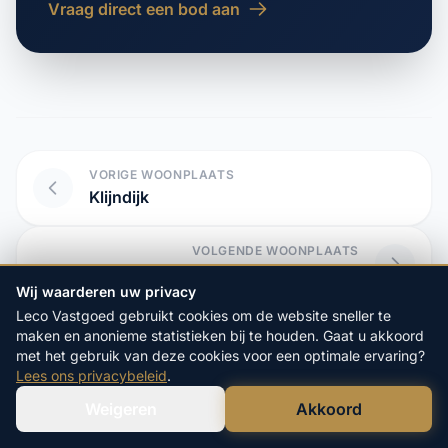
Vraag direct een bod aan
VORIGE WOONPLAATS
Klijndijk
VOLGENDE WOONPLAATS
Kloosterveen
Wij waarderen uw privacy
Leco Vastgoed gebruikt cookies om de website sneller te
maken en anonieme statistieken bij te houden. Gaat u akkoord
met het gebruik van deze cookies voor een optimale ervaring?
Start hier uw vrijblijvende
Lees ons privacybeleid
.
aanvraag:
Weigeren
Akkoord
Verstuur WhatsApp
Bel Ons Direct
4.9/5
op Google