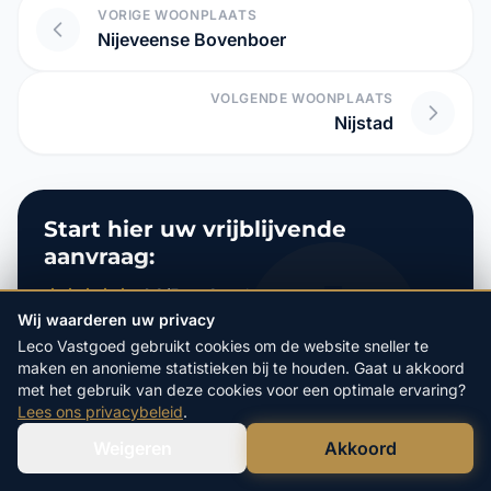
VORIGE WOONPLAATS
Nijeveense Bovenboer
VOLGENDE WOONPLAATS
Nijstad
Start hier uw vrijblijvende
aanvraag:
4.9/5
op Google
20+ Jaar
Ervaring
Wij waarderen uw privacy
100%
Veilige Verkoop
Leco Vastgoed gebruikt cookies om de website sneller te
maken en anonieme statistieken bij te houden. Gaat u akkoord
met het gebruik van deze cookies voor een optimale ervaring?
POSTCODE
Lees ons privacybeleid
.
Weigeren
Akkoord
Verstuur WhatsApp
Bel Ons Direct