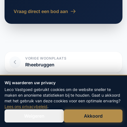
Vraag direct een bod aan
VORIGE WOONPLAATS
Rheebruggen
VOLGENDE WOONPLAATS
Wij waarderen uw privacy
Roden
Leco Vastgoed gebruikt cookies om de website sneller te
maken en anonieme statistieken bij te houden. Gaat u akkoord
met het gebruik van deze cookies voor een optimale ervaring?
Lees ons privacybeleid
.
Start hier uw vrijblijvende
Weigeren
Akkoord
Verstuur WhatsApp
Bel Ons Direct
aanvraag: