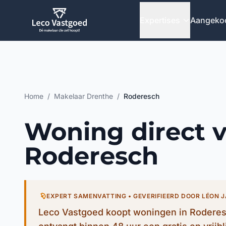
Ga direct naar inhoud
Expertises
Aangeko
Home
/
Makelaar Drenthe
/
Roderesch
Woning direct 
Roderesch
EXPERT SAMENVATTING • GEVERIFIEERD DOOR LÉON 
Leco Vastgoed koopt woningen in Roderesc