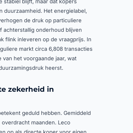
stabiel blijft, maar dat kopers
an duurzaamheid. Het energielabel,
erhogen de druk op particuliere
 achterstallig onderhoud blijven
 flink inleveren op de vraagprijs. In
guliere markt circa 6,808 transacties
e van het voorgaande jaar, wat
rduurzamingsdruk heerst.
te zekerheid in
 betekent geduld hebben. Gemiddeld
eve overdracht maanden. Leco
den op als directe koper voor eigen