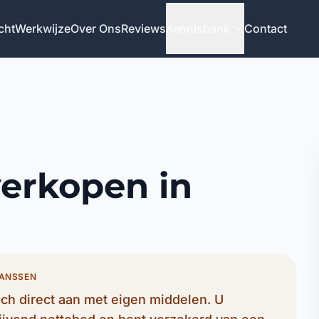
cht
Werkwijze
Over Ons
Reviews
Kennisbank
Contact
verkopen in
JANSSEN
h direct aan met eigen middelen. U