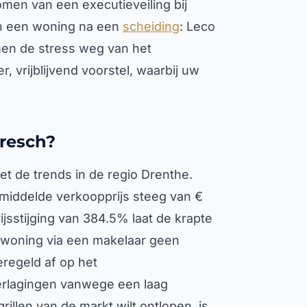
men van een executieveiling bij
an een woning na een
scheiding
: Leco
men de stress weg van het
r, vrijblijvend voorstel, waarbij uw
resch?
 de trends in de regio Drenthe.
gemiddelde verkoopprijs steeg van €
ijsstijging van 384.5% laat de krapte
 woning via een makelaar geen
regeld af op het
verlagingen vanwege een laag
grillen van de markt wilt ontlopen, is