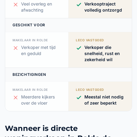
Veel overleg en
Verkooptraject
afwachting
volledig ontzorgd
GESCHIKT VOOR
MAKELAAR IN ROLDE
LECO VASTGOED
Verkoper met tijd
Verkoper die
en geduld
snelheid, rust en
zekerheid wil
BEZICHTIGINGEN
MAKELAAR IN ROLDE
LECO VASTGOED
Meerdere kijkers
Meestal niet nodig
over de vloer
of zeer beperkt
Wanneer is directe