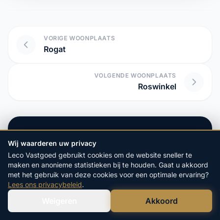
VORIGE WOONPLAATS
Rogat
VOLGENDE WOONPLAATS
Roswinkel
Start hier uw vrijblijvende
Wij waarderen uw privacy
aanvraag:
Leco Vastgoed gebruikt cookies om de website sneller te
4.9/5
op Google
maken en anonieme statistieken bij te houden. Gaat u akkoord
20+ Jaar
Ervaring
met het gebruik van deze cookies voor een optimale ervaring?
100%
Veilige Verkoop
Lees ons privacybeleid
.
Weigeren
Akkoord
Verstuur WhatsApp
Bel Ons Direct
POSTCODE