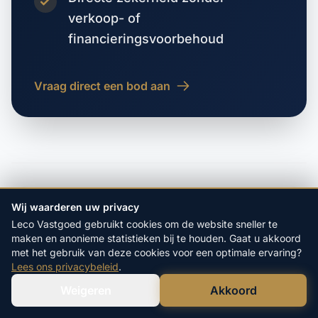
verkoop- of
financieringsvoorbehoud
Vraag direct een bod aan
VORIGE WOONPLAATS
Wij waarderen uw privacy
Steenbergen
Leco Vastgoed gebruikt cookies om de website sneller te
maken en anonieme statistieken bij te houden. Gaat u akkoord
met het gebruik van deze cookies voor een optimale ervaring?
VOLGENDE WOONPLAATS
Lees ons privacybeleid
.
Stieltjeskanaal
Weigeren
Akkoord
Verstuur WhatsApp
Bel Ons Direct