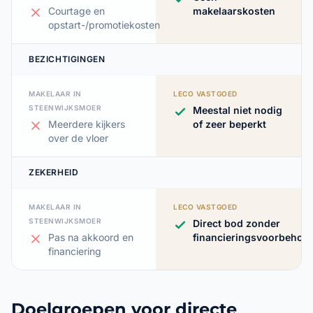
Courtage en
makelaarskosten
opstart-/promotiekosten
BEZICHTIGINGEN
MAKELAAR IN
LECO VASTGOED
STEENWIJKSMOER
Meestal niet nodig
Meerdere kijkers
of zeer beperkt
over de vloer
ZEKERHEID
MAKELAAR IN
LECO VASTGOED
STEENWIJKSMOER
Direct bod zonder
Pas na akkoord en
financieringsvoorbehou
financiering
Doelgroepen voor directe