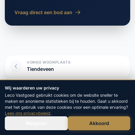
Vraag direct een bod aan
VORIGE WOONPLAATS
Tiendeveen
VOLGENDE WOONPLAATS
Wij waarderen uw privacy
Tweede Dwarsdiep
Leco Vastgoed gebruikt cookies om de website sneller te
maken en anonieme statistieken bij te houden. Gaat u akkoord
met het gebruik van deze cookies voor een optimale ervaring?
Lees ons privacybeleid
.
Start hier uw vrijblijvende
Weigeren
Akkoord
Verstuur WhatsApp
Bel Ons Direct
aanvraag: