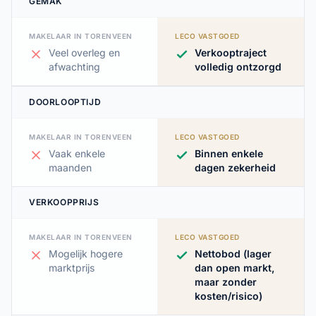
GEMAK
MAKELAAR IN TORENVEEN
LECO VASTGOED
Veel overleg en
Verkooptraject
afwachting
volledig ontzorgd
DOORLOOPTIJD
MAKELAAR IN TORENVEEN
LECO VASTGOED
Vaak enkele
Binnen enkele
maanden
dagen zekerheid
VERKOOPPRIJS
MAKELAAR IN TORENVEEN
LECO VASTGOED
Mogelijk hogere
Nettobod (lager
marktprijs
dan open markt,
maar zonder
kosten/risico)