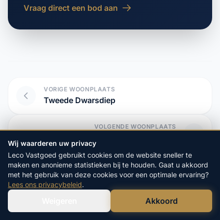
Vraag direct een bod aan
VORIGE WOONPLAATS
Tweede Dwarsdiep
VOLGENDE WOONPLAATS
Ubbena
Wij waarderen uw privacy
Leco Vastgoed gebruikt cookies om de website sneller te
maken en anonieme statistieken bij te houden. Gaat u akkoord
met het gebruik van deze cookies voor een optimale ervaring?
Start hier uw vrijblijvende
Lees ons privacybeleid
.
aanvraag:
Weigeren
Akkoord
Verstuur WhatsApp
Bel Ons Direct
4.9/5
op Google