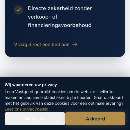
Directe zekerheid zonder
verkoop- of
financieringsvoorbehoud
Vraag direct een bod aan
Wij waarderen uw privacy
Leco Vastgoed gebruikt cookies om de website sneller te
VORIGE WOONPLAATS
maken en anonieme statistieken bij te houden. Gaat u akkoord
Valthe
met het gebruik van deze cookies voor een optimale ervaring?
Lees ons privacybeleid
.
VOLGENDE WOONPLAATS
Weigeren
Akkoord
Verstuur WhatsApp
Bel Ons Direct
Valthermond