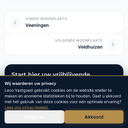
VORIGE WOONPLAATS
Veeningen
VOLGENDE WOONPLAATS
Veldhuizen
Start hier uw vrijblijvende
aanvraag:
Wij waarderen uw privacy
Leco Vastgoed gebruikt cookies om de website sneller te
4.9/5
op Google
maken en anonieme statistieken bij te houden. Gaat u akkoord
20+ Jaar
Ervaring
met het gebruik van deze cookies voor een optimale ervaring?
100%
Veilige Verkoop
Lees ons privacybeleid
.
Weigeren
Akkoord
Verstuur WhatsApp
Bel Ons Direct
POSTCODE