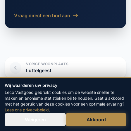
Vraag direct een bod aan
VORIGE WOONPLAATS
Luttelgeest
Wij waarderen uw privacy
VOLGENDE WOONPLAATS
Leco Vastgoed gebruikt cookies om de website sneller te
Nagele
maken en anonieme statistieken bij te houden. Gaat u akkoord
met het gebruik van deze cookies voor een optimale ervaring?
Lees ons privacybeleid
.
Weigeren
Akkoord
Start hier uw vrijblijvende
Verstuur WhatsApp
Bel Ons Direct
aanvraag: