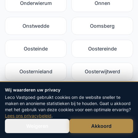
Onderwierum
Onnen
Onstwedde
Oomsberg
Oosteinde
Oostereinde
Oosternieland
Oosterwijtwerd
Wij waarderen uw privacy
Oosterzand
Oostindië
Leco Vastgoed gebruikt cookies om de website sneller te
maken en anonieme statistieken bij te houden. Gaat u akkoord
met het gebruik van deze cookies voor een optimale ervaring?
Lees ons privacybeleid
.
Oostum
Oostwold
Weigeren
Akkoord
Verstuur WhatsApp
Bel Ons Direct