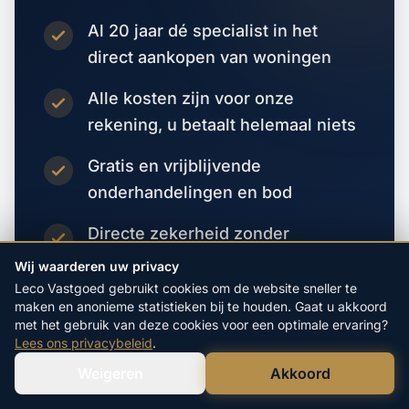
Al 20 jaar dé specialist in het
direct aankopen van woningen
Alle kosten zijn voor onze
rekening, u betaalt helemaal niets
Gratis en vrijblijvende
onderhandelingen en bod
Directe zekerheid zonder
verkoop- of
Wij waarderen uw privacy
financieringsvoorbehoud
Leco Vastgoed gebruikt cookies om de website sneller te
maken en anonieme statistieken bij te houden. Gaat u akkoord
met het gebruik van deze cookies voor een optimale ervaring?
Lees ons privacybeleid
.
Vraag direct een bod aan
Weigeren
Akkoord
Verstuur WhatsApp
Bel Ons Direct