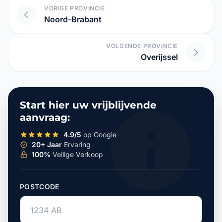
VORIGE PROVINCIE
Noord-Brabant
VOLGENDE PROVINCIE
Overijssel
Start hier uw vrijblijvende
aanvraag:
4.9/5
op Google
20+ Jaar
Ervaring
100%
Veilige Verkoop
POSTCODE