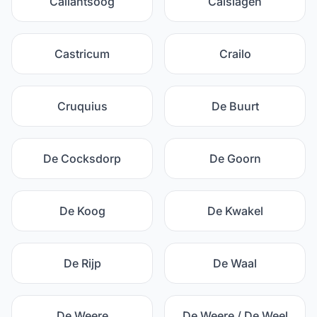
Callantsoog
Calslagen
Castricum
Crailo
Cruquius
De Buurt
De Cocksdorp
De Goorn
De Koog
De Kwakel
De Rijp
De Waal
De Weere
De Weere / De Weel