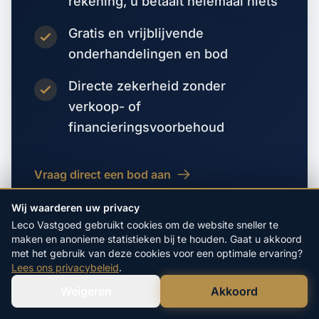
rekening, u betaalt helemaal niets
Gratis en vrijblijvende
onderhandelingen en bod
Directe zekerheid zonder
verkoop- of
financieringsvoorbehoud
Vraag direct een bod aan
Wij waarderen uw privacy
Leco Vastgoed gebruikt cookies om de website sneller te
maken en anonieme statistieken bij te houden. Gaat u akkoord
met het gebruik van deze cookies voor een optimale ervaring?
Lees ons privacybeleid
.
Weigeren
Akkoord
Verstuur WhatsApp
VORIGE WOONPLAATS
Bel Ons Direct
Graft