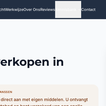
cht
Werkwijze
Over Ons
Reviews
Kennisbank
Contact
verkopen in
JANSSEN
irect aan met eigen middelen. U ontvangt