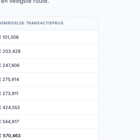
en veiligste route.
GEMIDDELDE TRANSACTIEPRIJS
€ 101,308
€ 203,428
€ 247,406
€ 275,914
€ 273,911
€ 424,553
€ 544,917
€ 570,463