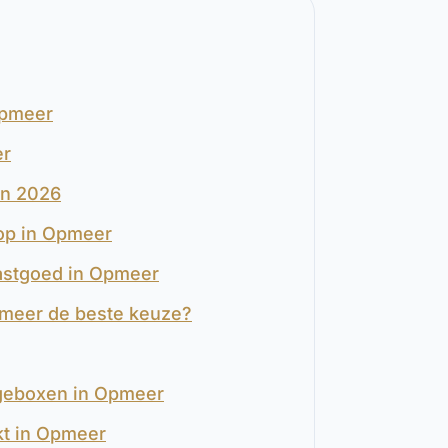
Opmeer
er
in 2026
oop in Opmeer
Vastgoed in Opmeer
pmeer de beste keuze?
ageboxen in Opmeer
kt in Opmeer