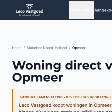
Ga direct naar inhoud
Expertises
Aangeko
Home
/
Makelaar Noord-Holland
/
Opmeer
Woning direct 
Opmeer
EXPERT SAMENVATTING • GEVERIFIEERD DOOR LÉON 
Leco Vastgoed koopt woningen in Opmeer d