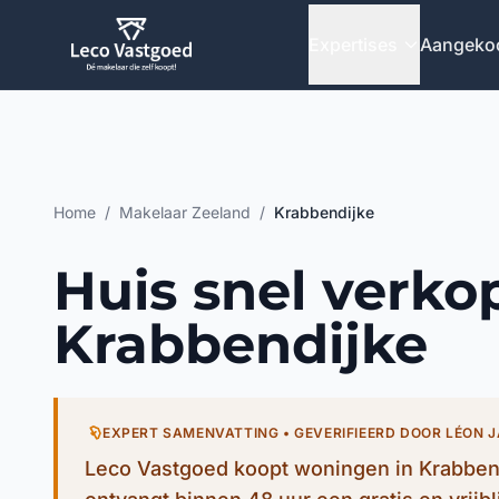
Ga direct naar inhoud
Expertises
Aangeko
Home
/
Makelaar Zeeland
/
Krabbendijke
Huis snel verko
Krabbendijke
EXPERT SAMENVATTING • GEVERIFIEERD DOOR LÉON 
Leco Vastgoed koopt woningen in Krabbend