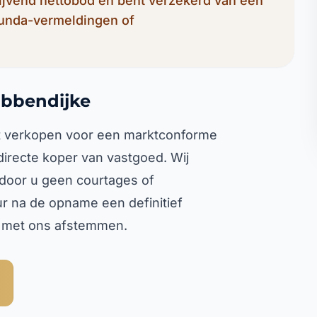
lijvend nettobod en bent verzekerd van een
Funda-vermeldingen of
abbendijke
eet verkopen voor een marktconforme
 directe koper van vastgoed. Wij
rdoor u geen courtages of
ur na de opname een definitief
l met ons afstemmen.