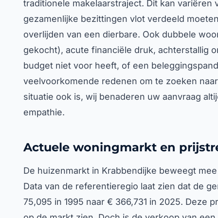
traditionele makelaarstraject. Dit kan variëre
gezamenlijke bezittingen vlot verdeeld moeten
overlijden van een dierbare. Ook dubbele woon
gekocht), acute financiële druk, achterstallig 
budget niet voor heeft, of een beleggingspand 
veelvoorkomende redenen om te zoeken naar 
situatie ook is, wij benaderen uw aanvraag alti
empathie.
Actuele woningmarkt en prijstr
De huizenmarkt in Krabbendijke beweegt mee m
Data van de referentieregio laat zien dat de 
75,095 in 1995 naar € 366,731 in 2025. Deze pr
op de markt zien. Doch is de verkoop van een