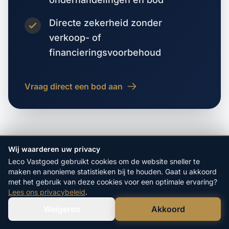
Directe zekerheid zonder
verkoop- of
financieringsvoorbehoud
Vraag direct een bod aan
Wij waarderen uw privacy
Leco Vastgoed gebruikt cookies om de website sneller te
maken en anonieme statistieken bij te houden. Gaat u akkoord
VORIGE WOONPLAATS
met het gebruik van deze cookies voor een optimale ervaring?
Steenhoven
Lees ons privacybeleid
.
Weigeren
Akkoord
Verstuur WhatsApp
VOLGENDE WOONPLAATS
Bel Ons Direct
Stoppeldijkveer