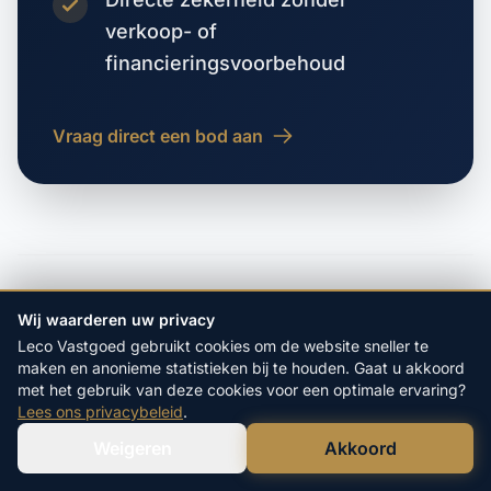
verkoop- of
financieringsvoorbehoud
Vraag direct een bod aan
VORIGE WOONPLAATS
Wij waarderen uw privacy
Zeegat
Leco Vastgoed gebruikt cookies om de website sneller te
maken en anonieme statistieken bij te houden. Gaat u akkoord
met het gebruik van deze cookies voor een optimale ervaring?
VOLGENDE WOONPLAATS
Lees ons privacybeleid
.
Zonnemaire
Weigeren
Akkoord
Verstuur WhatsApp
Bel Ons Direct