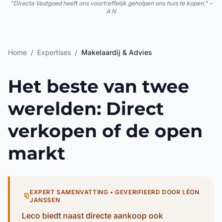
"Directa Vastgoed heeft ons voortreffelijk geholpen ons huis te kopen." –
A N
Home
/
Expertises
/
Makelaardij & Advies
Het beste van twee
werelden: Direct
verkopen of de open
markt
EXPERT SAMENVATTING • GEVERIFIEERD DOOR LÉON
JANSSEN
Leco biedt naast directe aankoop ook