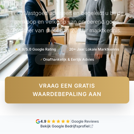
Leco Vastgoed adviseert en begeleidt u bij de
aankoop en verkoop van onroerend goed.
Profiteer van meer dan 20 jaar marktkennis.
★
4.9/5.0
Google Rating
✓
20+ Jaar
Lokale Marktkennis
✓
Onafhankelijk & Eerlijk Advies
VRAAG EEN GRATIS
WAARDEBEPALING AAN
4.9
|
Google Reviews
Bekijk Google Bedrijfsprofiel