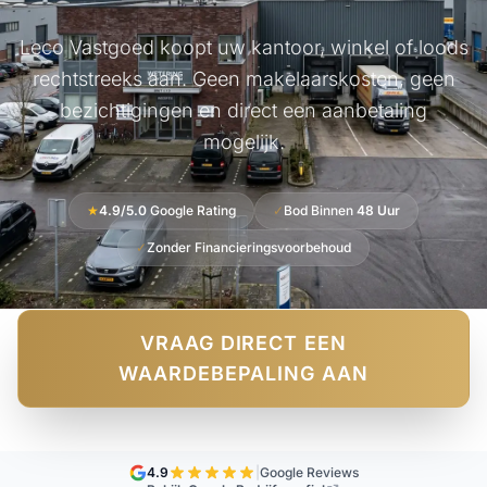
Leco Vastgoed koopt uw kantoor, winkel of loods
rechtstreeks aan. Geen makelaarskosten, geen
bezichtigingen en direct een aanbetaling
mogelijk.
★
4.9/5.0
Google Rating
✓
Bod Binnen
48 Uur
✓
Zonder Financieringsvoorbehoud
VRAAG DIRECT EEN
WAARDEBEPALING AAN
4.9
|
Google Reviews