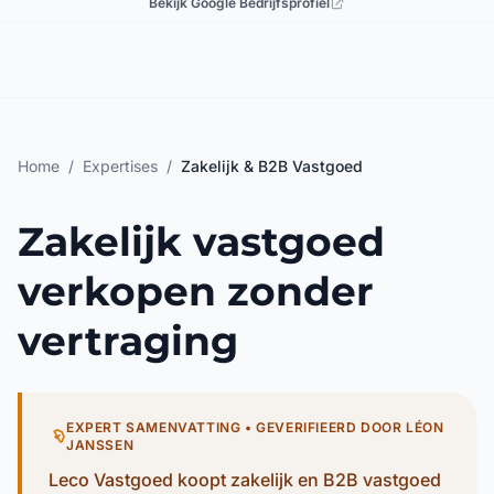
Bekijk Google Bedrijfsprofiel
"Ontzettend vriendelijk en goudeerlijk, ontzettend fijn contact en ook een
goed hart!" – MB
Home
/
Expertises
/
Zakelijk & B2B Vastgoed
Zakelijk vastgoed
verkopen zonder
vertraging
EXPERT SAMENVATTING • GEVERIFIEERD DOOR LÉON
JANSSEN
Leco Vastgoed koopt zakelijk en B2B vastgoed
(kantoren, winkels, loodsen en