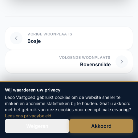
VORIGE WOONPLAATS
Bosje
VOLGENDE WOONPLAATS
Bovensmilde
Wij waarderen uw privacy
Start hier uw vrijblijvende
Leco Vastgoed gebruikt cookies om de website sneller te
aanvraag:
maken en anonieme statistieken bij te houden. Gaat u akkoord
met het gebruik van deze cookies voor een optimale ervaring?
4.9/5
op Google
Lees ons privacybeleid
.
20+ Jaar
Ervaring
100%
Veilige Verkoop
Weigeren
Akkoord
Verstuur WhatsApp
Bel Ons Direct