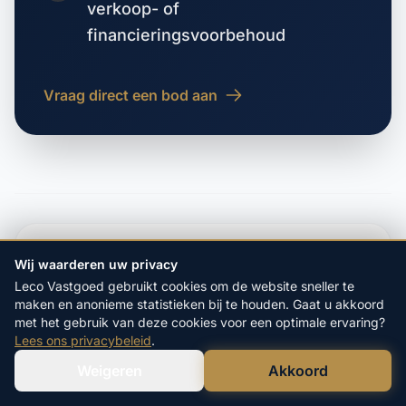
verkoop- of
financieringsvoorbehoud
Vraag direct een bod aan
VORIGE WOONPLAATS
Wij waarderen uw privacy
De Hilte
Leco Vastgoed gebruikt cookies om de website sneller te
maken en anonieme statistieken bij te houden. Gaat u akkoord
VOLGENDE WOONPLAATS
met het gebruik van deze cookies voor een optimale ervaring?
De Kiel
Lees ons privacybeleid
.
Weigeren
Akkoord
Verstuur WhatsApp
Bel Ons Direct