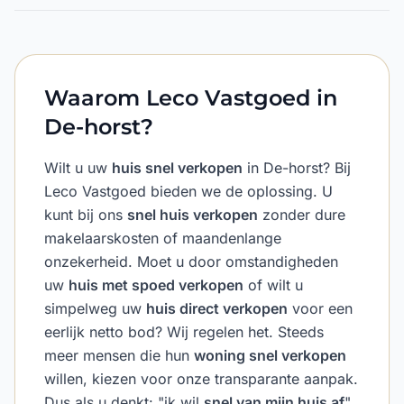
Waarom Leco Vastgoed in
De-horst?
Wilt u uw
huis snel verkopen
in De-horst? Bij
Leco Vastgoed bieden we de oplossing. U
kunt bij ons
snel huis verkopen
zonder dure
makelaarskosten of maandenlange
onzekerheid. Moet u door omstandigheden
uw
huis met spoed verkopen
of wilt u
simpelweg uw
huis direct verkopen
voor een
eerlijk netto bod? Wij regelen het. Steeds
meer mensen die hun
woning snel verkopen
willen, kiezen voor onze transparante aanpak.
Dus als u denkt: "ik wil
snel van mijn huis af
",