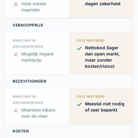
Vaak enkele
dagen zekerheid
maanden
VERKOOPPRIJS
MAKELAAR IN
LECO VASTGOED
DROUWENERVEEN
Nettobod (lager
Mogelijk hogere
dan open markt,
marktprijs
maar zonder
kosten/risico)
BEZICHTIGINGEN
MAKELAAR IN
LECO VASTGOED
DROUWENERVEEN
Meestal niet nodig
Meerdere kijkers
of zeer beperkt
over de vloer
KOSTEN