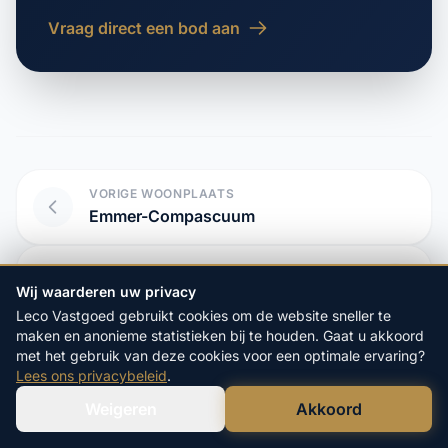
Vraag direct een bod aan
VORIGE WOONPLAATS
Emmer-Compascuum
VOLGENDE WOONPLAATS
Erica
Wij waarderen uw privacy
Leco Vastgoed gebruikt cookies om de website sneller te
maken en anonieme statistieken bij te houden. Gaat u akkoord
met het gebruik van deze cookies voor een optimale ervaring?
Lees ons privacybeleid
.
Start hier uw vrijblijvende
Weigeren
Akkoord
aanvraag:
Verstuur WhatsApp
Bel Ons Direct