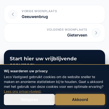
VORIGE WOONPLAATS
Geeuwenbrug
VOLGENDE WOONPLAATS
Gieterveen
Start hier uw vrijblijvende
aanvraag:
Wij waarderen uw privacy
4.9/5
op Google
Leco Vastgoed gebruikt cookies om de website sneller te
20+ Jaar
Ervaring
maken en anonieme statistieken bij te houden. Gaat u akkoord
100%
Veilige Verkoop
met het gebruik van deze cookies voor een optimale ervaring?
Lees ons privacybeleid
.
POSTCODE
Weigeren
Akkoord
Verstuur WhatsApp
Bel Ons Direct