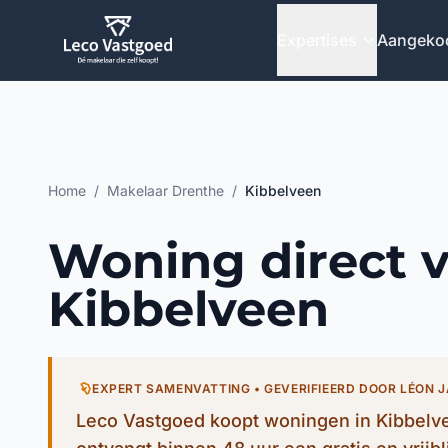
Ga direct naar inhoud
Expertises
Aangeko
Home
/
Makelaar Drenthe
/
Kibbelveen
Woning direct 
Kibbelveen
EXPERT SAMENVATTING • GEVERIFIEERD DOOR LÉON 
Leco Vastgoed koopt woningen in Kibbelve