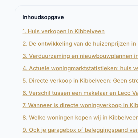
Inhoudsopgave
1. Huis verkopen in Kibbelveen
2. De ontwikkeling van de huizenprijzen i
3. Verduurzaming en nieuwbouwplannen i
4. Actuele woningmarktstatistieken: huis 
5. Directe verkoop in Kibbelveen: Geen str
6. Verschil tussen een makelaar en Leco V
7. Wanneer is directe woningverkoop in K
8. Welke woningen kopen wij in Kibbelvee
9. Ook je garagebox of beleggingspand ve