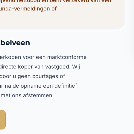
lijvend nettobod en bent verzekerd van een
Funda-vermeldingen of
bbelveen
t verkopen voor een marktconforme
 directe koper van vastgoed. Wij
rdoor u geen courtages of
ur na de opname een definitief
l met ons afstemmen.