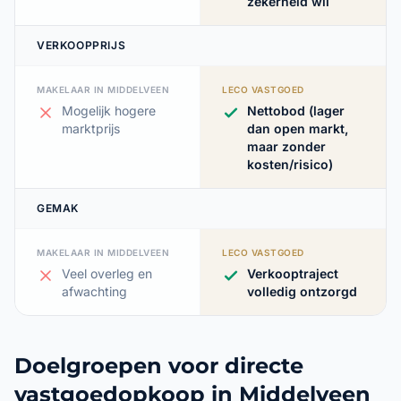
zekerheid wil
VERKOOPPRIJS
MAKELAAR IN MIDDELVEEN
LECO VASTGOED
Mogelijk hogere
Nettobod (lager
marktprijs
dan open markt,
maar zonder
kosten/risico)
GEMAK
MAKELAAR IN MIDDELVEEN
LECO VASTGOED
Veel overleg en
Verkooptraject
afwachting
volledig ontzorgd
Doelgroepen voor directe
vastgoedopkoop in Middelveen