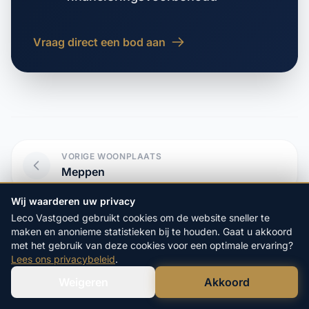
Vraag direct een bod aan
VORIGE WOONPLAATS
Meppen
Wij waarderen uw privacy
VOLGENDE WOONPLAATS
Leco Vastgoed gebruikt cookies om de website sneller te
Middendorp
maken en anonieme statistieken bij te houden. Gaat u akkoord
met het gebruik van deze cookies voor een optimale ervaring?
Lees ons privacybeleid
.
Weigeren
Akkoord
Verstuur WhatsApp
Bel Ons Direct
Start hier uw vrijblijvende
aanvraag: